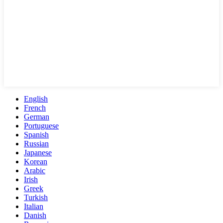
English
French
German
Portuguese
Spanish
Russian
Japanese
Korean
Arabic
Irish
Greek
Turkish
Italian
Danish